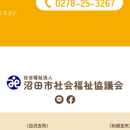
0278-25-3267
ください
〈白沢支所〉
〈利根支所