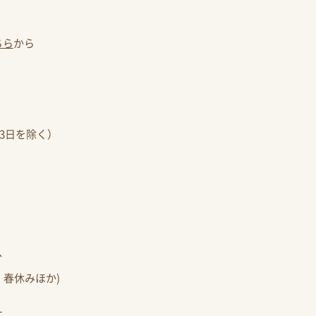
ちら
から
月3日を除く）
分
・春休みほか)
す。