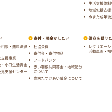
生活支援体制
地域包括支援
ぬまた成年後
い
寄付・募金がしたい
備品を借り
合相談・無料法律
社協会費
レクリエーシ
活動車両・福
寄付金・寄付物品
立支援事業
フードバンク
金・小口生活資金
赤い羽根共同募金・地域配分
後見支援センター
について
歳末たすけあい募金について